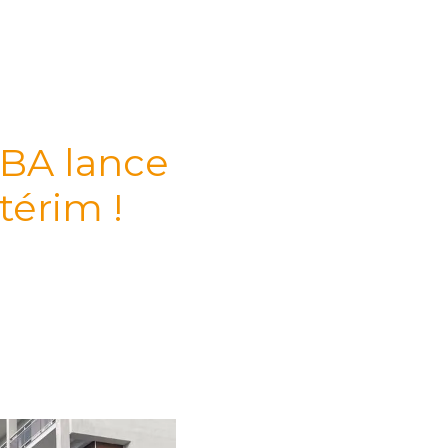
BA lance
térim !