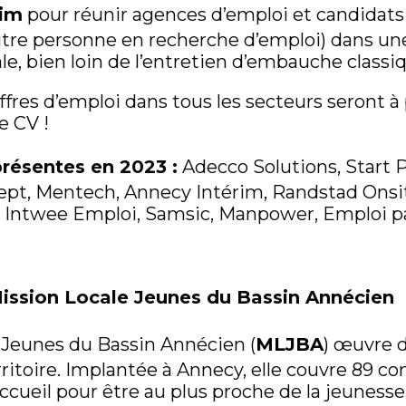
rim
pour réunir agences d’emploi et candidats
utre personne en recherche d’emploi) dans u
le, bien loin de l’entretien d’embauche class
res d’emploi dans tous les secteurs seront à 
e CV !
résentes en 2023 :
Adecco Solutions, Start P
pt, Mentech, Annecy Intérim, Randstad Onsit
, Intwee Emploi, Samsic, Manpower, Emploi pa
Mission Locale Jeunes du Bassin Annécien
 Jeunes du Bassin Annécien (
M
L
J
B
A
) œuvre d
itoire. Implantée à Annecy, elle couvre 89 
accueil pour être au plus proche de la jeuness