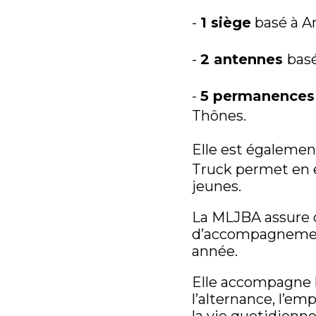
-
1 siège
basé à 
-
2 antennes
bas
-
5 permanences
Thônes.
Elle est égaleme
Truck permet en eff
jeunes.
La MLJBA assure de
d’accompagnement
année.
Elle accompagne l
l’alternance, l’emp