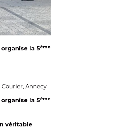
ème
 organise la 5
 Courier, Annecy
ème
 organise la 5
n véritable