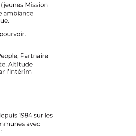
 (jeunes Mission
ne ambiance
ique.
pourvoir.
eople, Partnaire
e, Altitude
r l’Intérim
epuis 1984 sur les
communes avec
e :