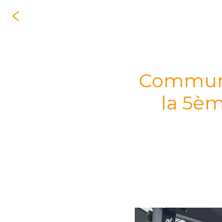
Communi
la 5èm