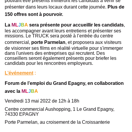
pouvant être présents inviteront les candidats à venir se
présenter dans leurs locaux durant cette journée.
Plus de
150 offres sont à pourvoir.
La
M
L
J
B
A
sera présente pour accueillir les candidats
,
les accompagner avant leurs entretiens et présenter ses
missions. Le TRUCK sera posté à l’entrée du centre
commercial,
porte Parmelan
, et proposera aux visiteurs
de visionner ses films en réalité virtuelle pour s'immerger
dans l'univers des entreprises qui recrutent. Des
conseillers seront également présents pour briefer les
candidats pour les rencontres employeurs.
L’événement
:
Forum de l’emploi du Grand Epagny, en collaboration
avec la
M
L
J
B
A
Vendredi 13 mai 2022 de 12h à 18h
Centre commercial Aushopping,
1 Le Grand Epagny,
74330 EPAGNY
Porte Parmelan, au croisement de la Croissanterie